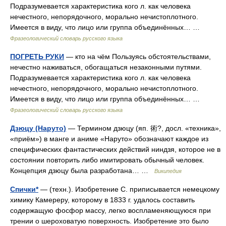
Подразумевается характеристика кого л. как человека
нечестного, непорядочного, морально нечистоплотного.
Имеется в виду, что лицо или группа объединённых… …
Фразеологический словарь русского языка
ПОГРЕТЬ РУКИ
— кто на чём Пользуясь обстоятельствами,
нечестно наживаться, обогащаться незаконными путями.
Подразумевается характеристика кого л. как человека
нечестного, непорядочного, морально нечистоплотного.
Имеется в виду, что лицо или группа объединённых… …
Фразеологический словарь русского языка
Дзюцу (Наруто)
— Термином дзюцу (яп. 術?, досл. «техника»,
«приём») в манге и аниме «Наруто» обозначают каждое из
специфических фантастических действий ниндзя, которое не в
состоянии повторить либо имитировать обычный человек.
Концепция дзюцу была разработана… …
Википедия
Спички*
— (техн.). Изобретение С. приписывается немецкому
химику Камереру, которому в 1833 г. удалось составить
содержащую фосфор массу, легко воспламеняющуюся при
трении о шероховатую поверхность. Изобретение это было