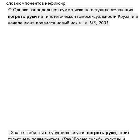
слов-компонентов
нефиксир.
⊙ Однако запредельная сумма иска не остудила желающих
погреть руки
на гипотетической гомосексуальности Круза, и в
начале июня появился новый иск <...>.
МК, 2001.
- Знаю я тебя, ты не упустишь случая
погреть руки
, стоит
только ему подвернуться. (
Реч
.)Волею судьбы колхозы и