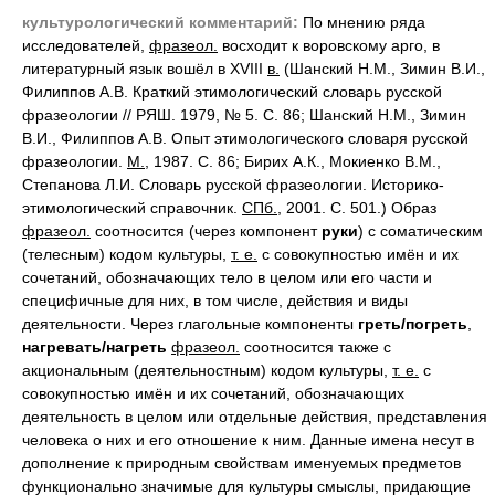
культурологический комментарий:
По мнению ряда
исследователей,
фразеол.
восходит к воровскому арго, в
литературный язык вошёл в XVIII
в.
(Шанский Н.М., Зимин В.И.,
Филиппов А.В. Краткий этимологический словарь русской
фразеологии // РЯШ. 1979, № 5. С. 86; Шанский Н.М., Зимин
В.И., Филиппов А.В. Опыт этимологического словаря русской
фразеологии.
М.
, 1987. С. 86; Бирих А.К., Мокиенко В.М.,
Степанова Л.И. Словарь русской фразеологии. Историко-
этимологический справочник.
СПб.
, 2001. С. 501.) Образ
фразеол.
соотносится (через компонент
руки
) с соматическим
(телесным) кодом культуры,
т. е.
с совокупностью имён и их
сочетаний, обозначающих тело в целом или его части и
специфичные для них, в том числе, действия и виды
деятельности. Через глагольные компоненты
греть/погреть
,
нагревать/нагреть
фразеол.
соотносится также с
акциональным (деятельностным) кодом культуры,
т. е.
с
совокупностью имён и их сочетаний, обозначающих
деятельность в целом или отдельные действия, представления
человека о них и его отношение к ним. Данные имена несут в
дополнение к природным свойствам именуемых предметов
функционально значимые для культуры смыслы, придающие