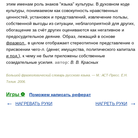
этим именам роль знаков "языка" культуры. В духовном коде
культуры, понимаемом как совокупность нравственных
ценностей, установок и представлений, извлечение пользы,
собственной выгоды из ситуации, неблагоприятной для других,
обогащение за счёт других оцениваются как негативное и
предосудительное деяние. Образ, лежащий в основе
фразеол.
, в целом отображает стереотипное представление о
присвоении чего-л. (денег, имущества, политического капитала
и под.
), к чему не были приложены собственные
созидательные усилия.
автор:
В. В. Красных
Большой фразеологический словарь русского языка. — М.: АСТ-Пресс
.
Е.Н.
Телия
.
2006
.
Игры ⚽
Поможем написать реферат
НАГРЕВАТЬ РУКИ
НАГРЕТЬ РУКИ