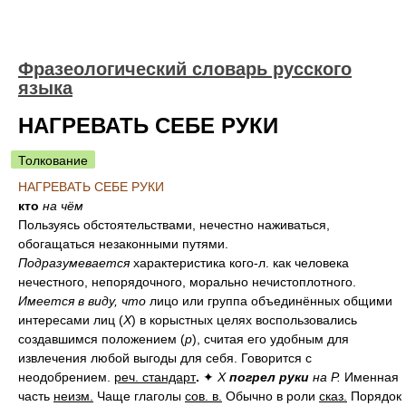
Фразеологический словарь русского
языка
НАГРЕВАТЬ СЕБЕ РУКИ
Толкование
НАГРЕВАТЬ СЕБЕ РУКИ
кто
на чём
Пользуясь обстоятельствами, нечестно наживаться,
обогащаться незаконными путями.
Подразумевается
характеристика кого-л. как человека
нечестного, непорядочного, морально нечистоплотного.
Имеется в виду, что
лицо или группа объединённых общими
интересами лиц (
X
) в корыстных целях воспользовались
создавшимся положением (
p
), считая его удобным для
извлечения любой выгоды для себя. Говорится с
неодобрением.
реч. стандарт
.
✦
X
погрел руки
на P.
Именная
часть
неизм.
Чаще глаголы
сов. в.
Обычно в роли
сказ.
Порядок