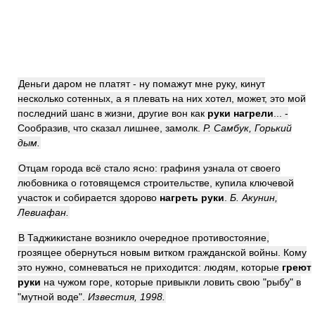
Деньги даром не платят - ну помажут мне руку, кинут
несколько сотенных, а я плевать на них хотел, может, это мой
последний шанс в жизни, другие вон как
руки нагрели
... -
Сообразив, что сказал лишнее, замолк.
Р. Самбук, Горький
дым.
Отцам города всё стало ясно: графиня узнала от своего
любовника о готовящемся строительстве, купила ключевой
участок и собирается здорово
нагреть руки
.
Б. Акунин,
Левиафан.
В Таджикистане возникло очередное противостояние,
грозящее обернуться новым витком гражданской войны. Кому
это нужно, сомневаться не приходится: людям, которые
греют
руки
на чужом горе, которые привыкли ловить свою "рыбу" в
"мутной воде".
Известия, 1998.